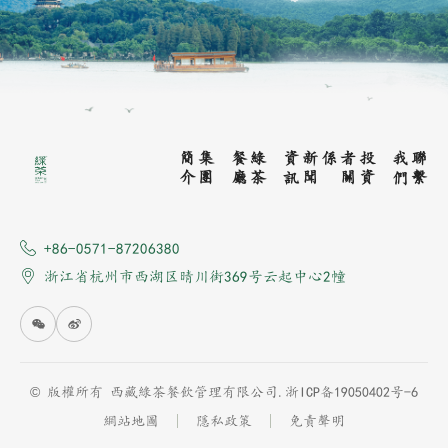
集
團
簡
介
綠
茶
餐
廳
新
聞
資
訊
投
資
者
關
係
聯
繫
我
們
+86-0571-87206380
浙江省杭州市西湖区晴川街369号云起中心2幢
© 版權所有 西藏綠茶餐飲管理有限公司.
浙ICP备19050402号-6
網站地圖
隱私政策
免責聲明