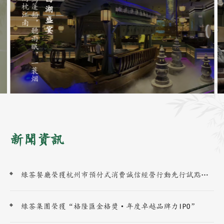
南
烏
篷
船
，
聽
雨
眠
，
一
蓑
烟
雨
枕
江
西湖盛宴
新聞資訊
綠茶餐廳榮獲杭州市預付式消費誠信經營行動先行試點單位
綠茶集團榮獲“格隆匯金格獎·年度卓越品牌力IPO”