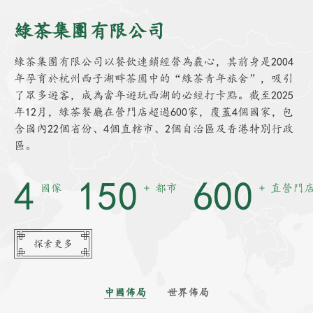
綠茶集團有限公司
綠茶集團有限公司以餐飲連鎖經營為覈心，其前身是2004
年孕育於杭州西子湖畔茶園中的“綠茶青年旅舍”，吸引
了眾多遊客，成為當年遊玩西湖的必經打卡點。截至2025
年12月，綠茶餐廳在營門店超過600家，覆蓋4個國家，包
含國內22個省份、4個直轄市、2個自治區及香港特別行政
區。
4
150
600
國傢
+ 都市
+ 直營門
探索更多
中國佈局
世界佈局