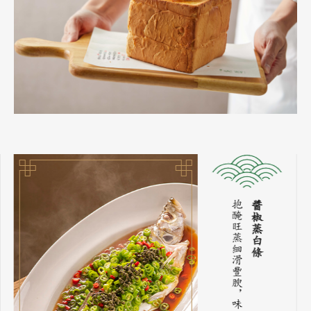
抱醃旺蒸細滑豐腴，味如江南麻也柔婉
醬椒蒸白條